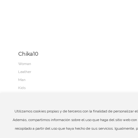
Chika10
Woman
Leather
Man
Kids
Utilizamos cookies propias y de terceros con la finalidad de personalizar e
© Copyright - CHIKA10 by
YET Fashion Technology
Además, compartimos información sobre el uso que haga del sitio web con 
recopilado a partir del uso que haya hecho de sus servicios. Igualmente,