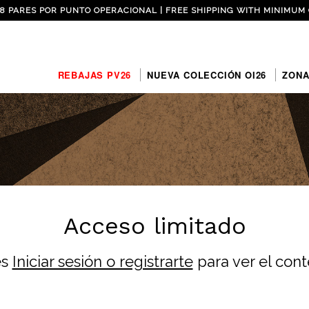
 8 PARES POR PUNTO OPERACIONAL | FREE SHIPPING WITH MINIMUM 
REBAJAS PV26
NUEVA COLECCIÓN OI26
ZONA
Acceso limitado
es
Iniciar sesión o registrarte
para ver el con