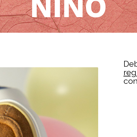
NIÑO
De
reg
con