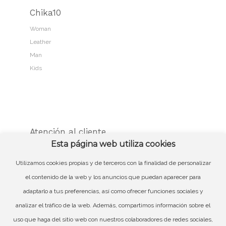
Chika10
Woman
Leather
Man
Kids
Atención al cliente
Esta página web utiliza cookies
Contacto
Guía de compra
Utilizamos cookies propias y de terceros con la finalidad de personalizar
Cambios y devoluciones
el contenido de la web y los anuncios que puedan aparecer para
Córner Web Login
adaptarlo a tus preferencias, así como ofrecer funciones sociales y
analizar el tráfico de la web. Además, compartimos información sobre el
uso que haga del sitio web con nuestros colaboradores de redes sociales,