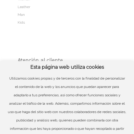
Leather
Man
Kids
Atención al cliente
Esta página web utiliza cookies
Contacto
Guía de compra
Utilizamos cookies propias y de terceros con la finalidad de personalizar
Cambios y devoluciones
el contenido de la web y los anuncios que puedan aparecer para
Córner Web Login
adaptarlo a tus preferencias, así como ofrecer funciones sociales y
analizar el tráfico de la web. Además, compartimos información sobre el
uso que haga del sitio web con nuestros colaboradores de redes sociales,
publicidad y análisis web, quienes pueden combinarla con otra
información que les haya proporcionado o que hayan recopilado a partir
Acerca de Chika10